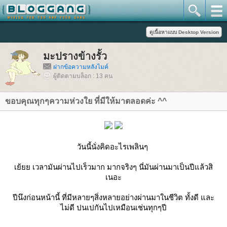
มะปรางข้างรั้ว
ฝากข้อความหลังไมค์
ผู้ติดตามบล็อก : 13 คน
ขอบคุณทุกๆความห่วงใย ที่มีให้มาตลอดค่ะ ^^
วันนี้นั่งคิดอะไรเพลินๆ
เย้ยย เวลามันผ่านไปเร็วมาก มากจริงๆ นี่มันผ่านมาเป็นปีแล้วสิ
เนอะ
ปีนึงก่อนหน้านี้ ที่มีหลายๆสิ่งหลายอย่างผ่านมาในชีวิต ทั้งดี และ
ไม่ดี ปนเปกันไปเหมือนเช่นทุกๆปี