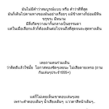
มันไม่มีคำว่าสมบูรณ์แบบ หรือ คำว่าดีที่สุด
มันก็เดินไปตามทางของมันอย่างเรื่อยๆ แม้ข้างทางก็ย่อมมีหิน
ขรุขระ มีหนาม
มีสิ่งกีดขวางมากั้นกลางเป็นธรรมดา
ต่ในเมื่อเลือกแล้วก็ต้องเดินต่อไปจนถึงที่สุดจนจะสุดทางเดิน
เคยถามคนร่วมเดิน
ว่าคิดดีแล้วใช่มั้ย โอกาสทองชัดๆเลยนะ ไม่เสียดายเหรอ (ถาม
กันเล่นๆประจำ555+)
ต่ก็ไม่เคยเห็นเขาตอบเล่นๆเล
เพราะคำตอบเดิมๆ น้ำเสียงเดิมๆ แววตาสีหน้าเดิมๆ..