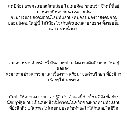
ต่ปีก่อนอาจจะแปลกสักหน่อย ไม่เคยคิดมาก่อนว่า ชีวิตนี้ที่อยู่
มาหลายปีหลายหนาวหลายฝน
จะมาเจอกับสังคมออนไลน์ที่หลายๆคนชอบมองว่าสังคมจอม
ปลอมสังคมใหญ่นี้ ได้ให้อะไรๆกับตัวเองหลายๆอย่าง ทั้งรอยยิ้ม
ละคราบน้ำตา
อาจจะเพราะด้วยช่วงนี้ มีหลายๆท่านส่งความคิดถึงมาหากันอยู่
ตลอดๆ
ส่งมาถามข่าวคราว มาเล่าเรื่องราว หรือมาขอคำปรึกษา ที่ยังมีมา
เรื่อยๆไม่เคยขาด
มันทำให้ตัวของ จขบ. เอง รู้สึกว่า ตัวเองนี้ช่างโชคดีจัง ที่อย่าง
น้อยๆที่สุด ก็ยังเป็นคนๆนึงที่มีตัวตนในชีวิตของพวกท่านทั้งหลา
ที่ยังนึกถึง แม้เราจะไม่เคยพบปะหรือทำอะไรให้กันเลยในชีวิต